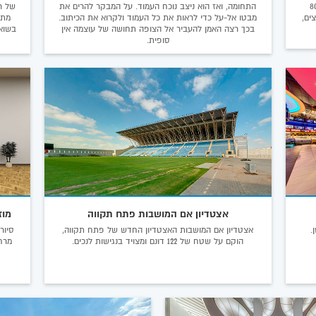
ה של מוסד יד ושם. עד לשנות ה-80
התחומה, ואז הוא ניצב נוכח העמוד. על המבקר להרים את
של ר
ים,
מבטו אל-על כדי לראות את כל העמוד ולקרוא את הכיתוב.
מתק
בכך רצה האמן להעביר אל הצופה תחושה של עוצמה אין
בשואה
סופית.
אצטדיון אם המושבות פתח תקווה
מוז
.
אצטדיון אם המושבות האצטדיון החדש של פתח תקווה,
הוקם על שטח של 122 דונם ומצויד בנגישות לנכים.
מרח