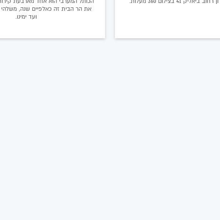
ליק 41 בצילום 360 מעלות.
הכותל המערבי הוא אחד מארבעת קירו
את הר הבית זה כאלפיים שנה, משלהי 
ועד ימינו.