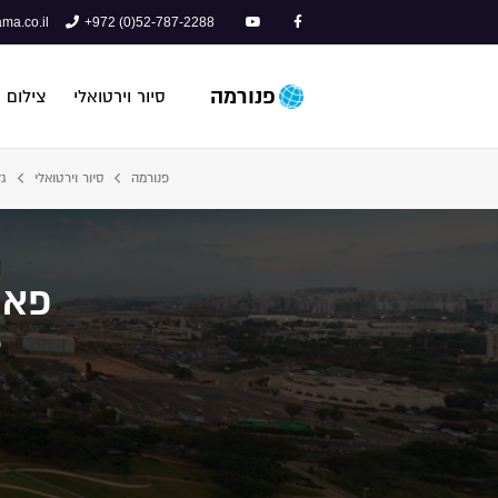
ma.co.il
+972 (0)52-787-2288
פנורמה
סיור וירטואלי
צילום 
פנורמה
סיור וירטואלי
גל
פארק 
פ